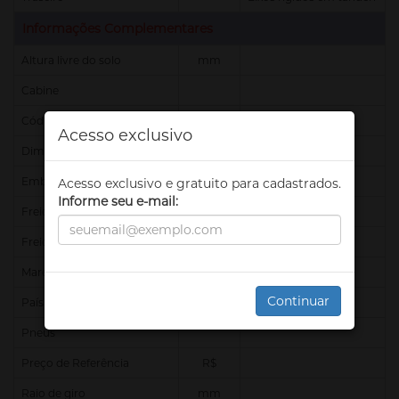
Informações Complementares
Altura livre do solo
mm
Cabine
Código Finame
Acesso exclusivo
Dimensões (CxLxA)
mm
Embreagem
Acesso exclusivo e gratuito para cadastrados.
Informe seu e-mail:
Freio de Estacionamento
Freio Motor
Marchas
Continuar
País de origem
Pneus
Preço de Referência
R$
Raio de giro
mm