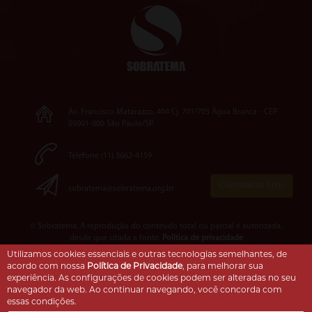
Av. Francisco Matarazzo, 404 Cj. 701/703 Água Branca - CEP
05001-000 São Paulo/SP
Telefone (11) 3662-4159
Comunicar Erro
sobratema@sobratema.org.br
© Sobratema. A reprodução do conteúdo total ou parcial é autorizada,
desde que citada a fonte.
Política de privacidade
Utilizamos cookies essenciais e outras tecnologias semelhantes, de
acordo com nossa
Política de Privacidade
, para melhorar sua
experiência. As configurações de cookies podem ser alteradas no seu
navegador da web. Ao continuar navegando, você concorda com
essas condições.