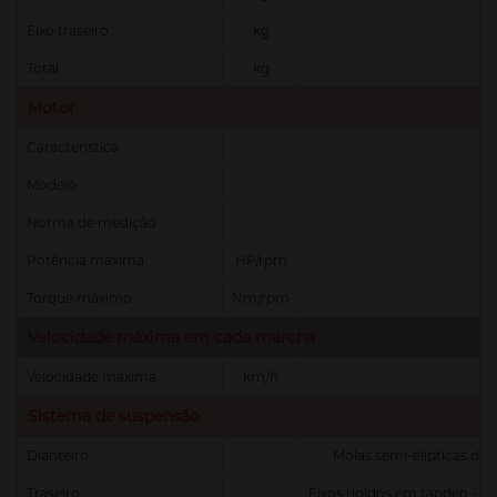
Eixo traseiro
kg
Total
kg
Motor
Característica
Modelo
Norma de medição
Potência máxima
HP/rpm
Torque máximo
Nm/rpm
Velocidade máxima em cada marcha
Velocidade máxima
km/h
Sistema de suspensão
Dianteiro
Molas semi-elípticas de 
Traseiro
Eixos rígidos em tanden - R