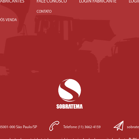
 FABRICANTES
FALE CONOSCO
LOGIN FABRICANTE
LOGI
CONTATO
PÓS VENDA
 05001-000 São Paulo/SP
Telefone (11) 3662-4159
sobrat