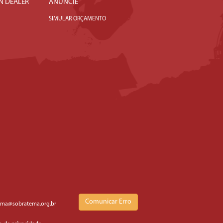
N DEALER
ANUNCIE
SIMULAR ORÇAMENTO
Comunicar Erro
ema@sobratema.org.br