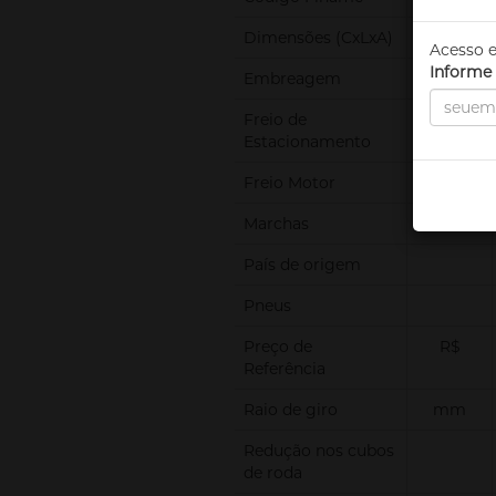
Dimensões (CxLxA)
mm
Acesso e
Informe 
Embreagem
Freio de
Estacionamento
Freio Motor
Marchas
País de origem
Pneus
Preço de
R$
Referência
Raio de giro
mm
Redução nos cubos
de roda