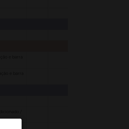
ção e barra
ação e barra
dicionado /