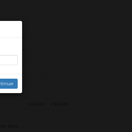
dade dos
ndicionado.
ntinuar
1.650,00
2.380,00
nto disco