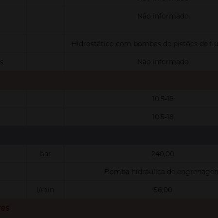
Não informado
Hidrostático com bombas de pistões de flu
s
Não informado
10.5-18
10.5-18
bar
240,00
Bomba hidráulica de engrenagen
l/min
56,00
res