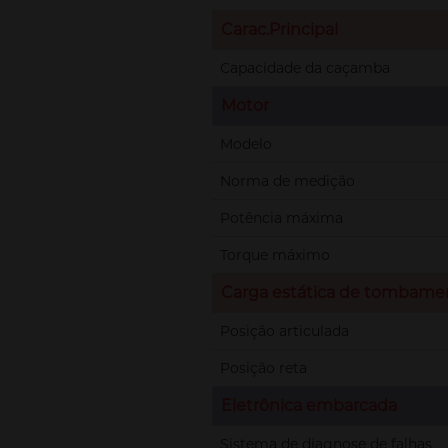
Carac.Principal
Capacidade da caçamba
Motor
Modelo
Norma de medição
Potência máxima
Torque máximo
Carga estática de tombame
Posição articulada
Posição reta
Eletrônica embarcada
Sistema de diagnose de falhas