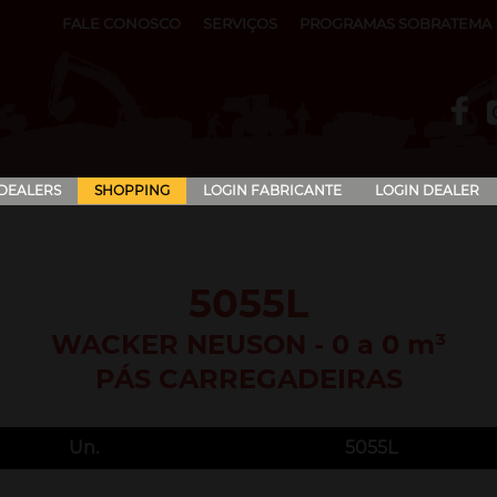
FALE CONOSCO
SERVIÇOS
PROGRAMAS SOBRATEMA
 DEALERS
SHOPPING
LOGIN FABRICANTE
LOGIN DEALER
5055L
WACKER NEUSON - 0 a 0 m³
PÁS CARREGADEIRAS
Un.
5055L