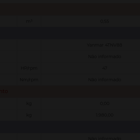
m³
0,55
Yanmar 4TNV88
Não informado
HP/rpm
47
Nm/rpm
Não informado
nto
kg
0,00
kg
1.980,00
Não informado