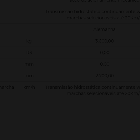
seco de acionamento mecânico
Transmissão hidrostática continuamente v
marchas selecionáveis até 20Km
Alemanha
kg
3.600,00
R$
0,00
mm
0,00
mm
2.700,00
marcha
km/h
Transmissão hidrostática continuamente v
marchas selecionáveis até 20Km