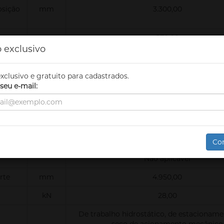
osição
mm
3.300,00
mm
270,00
 exclusivo
mm
2.320,00
mm
2.380,00
xclusivo e gratuito para cadastrados.
seu e-mail:
Graus
0,00
Articulação em "P" para máxima visibili
implementos
ROPS e FOPS, aberta ou fechada com ar-co
Co
Não aplicável
rte
mm
4.950,00
kN
28,00
De trabalho hidrostático, de estacioname