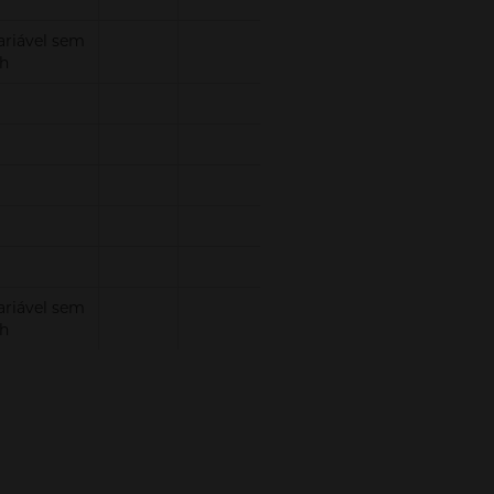
ariável sem
/h
ariável sem
/h