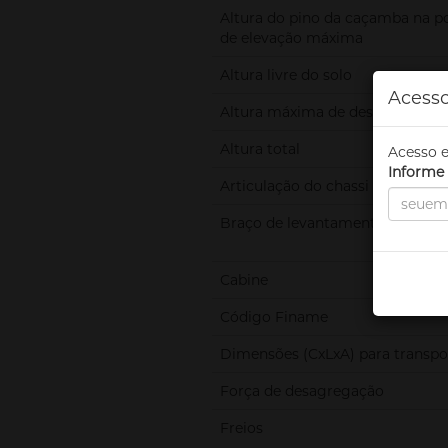
Altura do pino da caçamba na p
de elevação máxima
Altura livre do solo
Acesso
Altura máxima de descarga
Altura total
Acesso e
Informe 
Articulação do chassi
Braço de levantamento
Cabine
Código Finame
Dimensões (CxLxA) para transpo
Força de desagregação
Freios