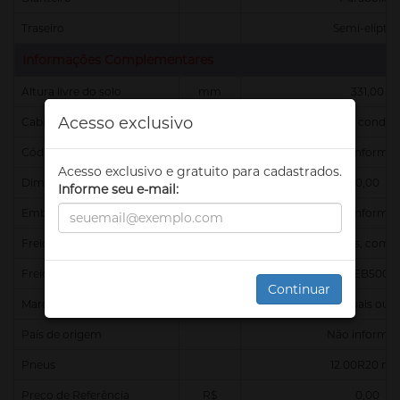
Traseiro
Semi-elíptic
Informações Complementares
Altura livre do solo
mm
331,00
Acesso exclusivo
Cabine
Cabine com ar condici
Código Finame
Não informa
Acesso exclusivo e gratuito para cadastrados.
Dimensões (CxLxA)
mm
0,00
Informe seu e-mail:
Embreagem
Não informa
Freio de Estacionamento
Molas acumuladoras, coma
Freio Motor
VEB500
Continuar
Marchas
14 marchas manuais ou 1
País de origem
Não informa
Pneus
12.00R20 m
Preço de Referência
R$
0,00