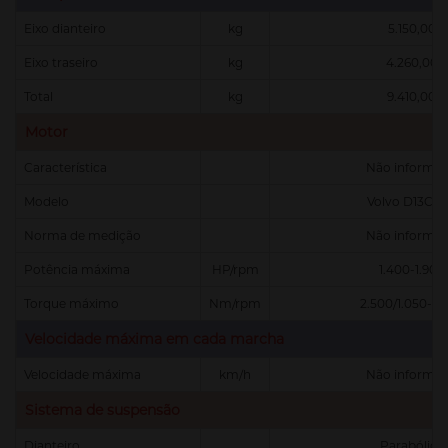
Eixo dianteiro
kg
5.150,00
Eixo traseiro
kg
4.260,00
Total
kg
9.410,00
Motor
Característica
Não informa
Modelo
Volvo D13C5
Norma de medição
Não informa
Potência máxima
HP/rpm
1.400-1.900
Torque máximo
Nm/rpm
2.500/1.050-1.
Velocidade máxima em cada marcha
Velocidade máxima
km/h
Não informa
Sistema de suspensão
Dianteiro
Parabólica