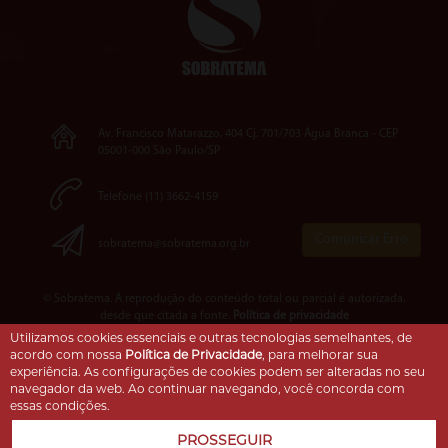
Av. Francisco Matarazzo, 404 Cj. 701/703 Água Branca - CEP
05001-000 São Paulo/SP
Telefone (11) 3662-4159
Comunicar Erro
sobratema@sobratema.org.br
© Sobratema. A reprodução do conteúdo total ou parcial é autorizada,
desde que citada a fonte.
Política de privacidade
Utilizamos cookies essenciais e outras tecnologias semelhantes, de
acordo com nossa
Política de Privacidade
, para melhorar sua
experiência. As configurações de cookies podem ser alteradas no seu
navegador da web. Ao continuar navegando, você concorda com
essas condições.
PROSSEGUIR