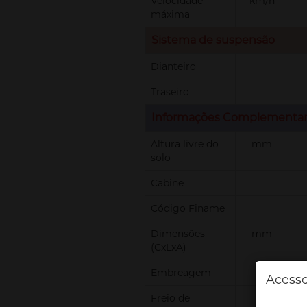
Velocidade
km/h
máxima
Sistema de suspensão
Dianteiro
Traseiro
Informações Complementa
Altura livre do
mm
solo
Cabine
Código Finame
Dimensões
mm
(CxLxA)
Embreagem
Acesso
Freio de