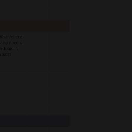
bustível em
ipado com o
iduais, 4
ma SCR