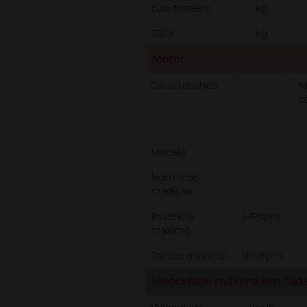
Eixo traseiro
kg
Total
kg
Motor
Característica
M
c
Modelo
Norma de
medição
Potência
HP/rpm
máxima
Torque máximo
Nm/rpm
Velocidade máxima em cad