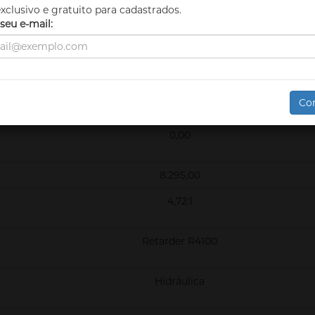
xclusivo e gratuito para cadastrados.
seu e-mail:
Automático e manual
14 marchas (2 superlentas)
Brasil
Co
11.00 R22
0,00
8.295,00
4,72:1
Retarder R4100
Hidráulica