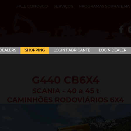
FALE CONOSCO
SERVIÇOS
PROGRAMAS SOBRATEMA
 DEALERS
SHOPPING
LOGIN FABRICANTE
LOGIN DEALER
G440 CB6X4
SCANIA - 40 a 45 t
CAMINHÕES RODOVIÁRIOS 6X4