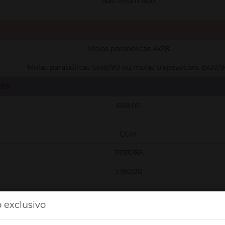
Não informado
Molas parabólicas 4x28
Molas parabólicas 5x48/90 ou molas trapezoidais 8x30/
res
669,00
CG14
2933285
7.190,00
Sem pedal de embreagem
 exclusivo
Spring Brake