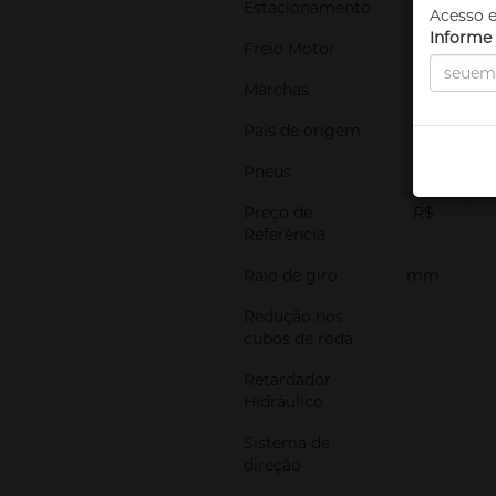
Estacionamento
Acesso e
Informe 
Freio Motor
Marchas
País de origem
Pneus
Preço de
R$
Referência
Raio de giro
mm
Redução nos
cubos de roda
Retardador
Hidráulico
Sistema de
direção