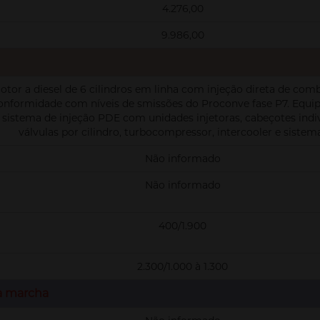
4.276,00
9.986,00
otor a diesel de 6 cilindros em linha com injeção direta de com
onformidade com níveis de smissões do Proconve fase P7. Equ
sistema de injeção PDE com unidades injetoras, cabeçotes indiv
válvulas por cilindro, turbocompressor, intercooler e siste
Não informado
Não informado
400/1.900
2.300/1.000 à 1.300
a marcha