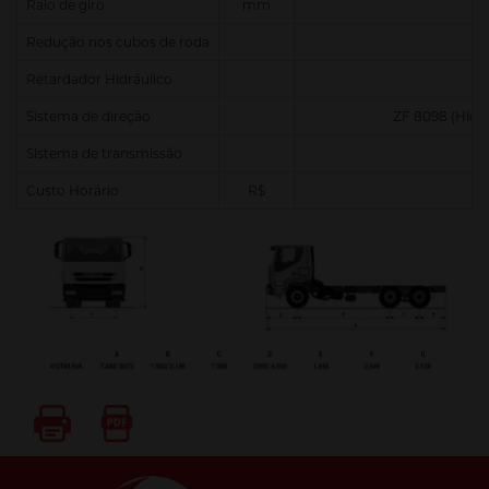
Raio de giro
mm
Redução nos cubos de roda
Retardador Hidráulico
Sistema de direção
ZF 8098 (Hidrá
Sistema de transmissão
Custo Horário
R$