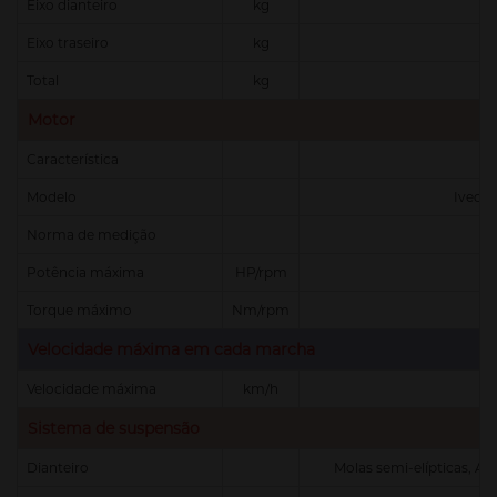
Eixo dianteiro
kg
Eixo traseiro
kg
Total
kg
Motor
Característica
Modelo
Iveco 
Norma de medição
Potência máxima
HP/rpm
Torque máximo
Nm/rpm
Velocidade máxima em cada marcha
Velocidade máxima
km/h
Sistema de suspensão
Dianteiro
Molas semi-elípticas, Am