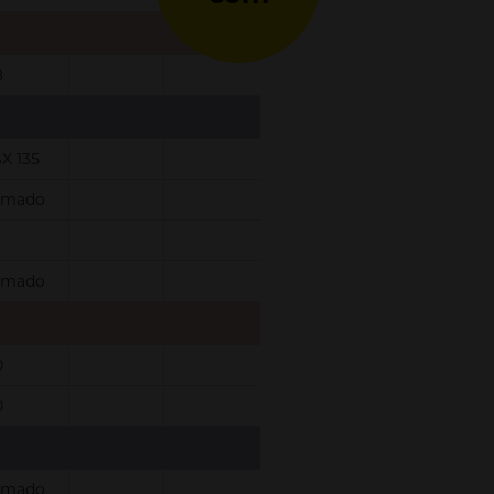
8
X 135
rmado
rmado
0
0
rmado