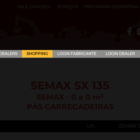
FALE CONOSCO
SERVIÇOS
PROGRAMAS SOBRATEMA
 DEALERS
SHOPPING
LOGIN FABRICANTE
LOGIN DEALER
SEMAX SX 135
SEMAX - 0 a 0 m³
PÁS CARREGADEIRAS
Un.
SEMAX S