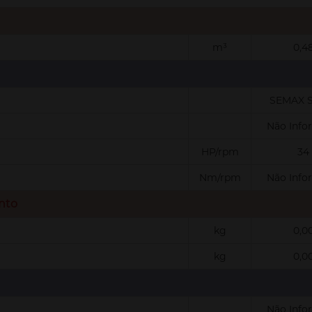
m³
0,4
SEMAX S
Não Info
HP/rpm
34
Nm/rpm
Não Info
nto
kg
0,0
kg
0,0
Não Info