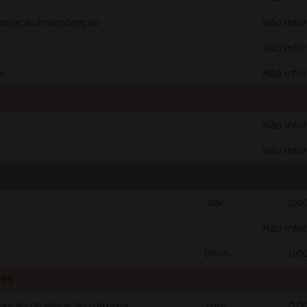
operação/manutenção
Não Info
Não Info
s
Não Info
Não Info
Não Info
bar
0,0
Não Info
l/min
0,0
res
osição de elevação máxima
mm
0,0