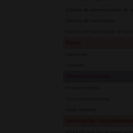
Sistema de gerenciamento de 
Sistema de transmissão
Sistema de transmissão de dado
Pneus
Dianteiros
Traseiros
Sistema Hidráulico
Pressão máxima
Tipo e características
Vazão máxima
Informações Complementa
Altura do pino da caçamba na p