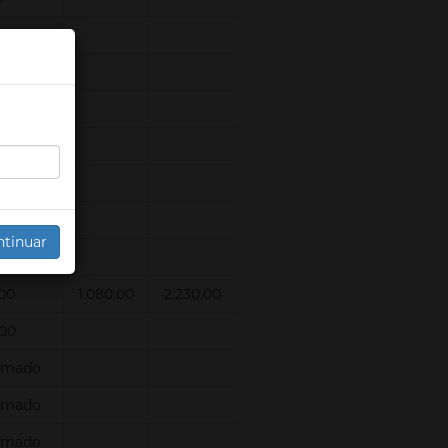
0
0
0
0
rmado
rmado
ntinuar
rmado
,00
1.080,00
2.230,00
,00
rmado
rmado
rmado