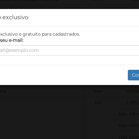
mm
0,0
 exclusivo
mm
0,0
mm
0,0
xclusivo e gratuito para cadastrados.
seu e-mail:
Graus
0,0
Não Info
Não Info
Co
Não Info
rte
mm
4.170
kN
2.470
Não Info
Não Info
Não Info