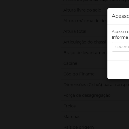
Altura livre do solo
Acesso
Altura máxima de descarga
Altura total
Acesso e
Informe 
Articulação do chassi
Braço de levantamento
Cabine
Código Finame
Dimensões (CxLxA) para transpo
Força de desagregação
Freios
Marchas
País de origem