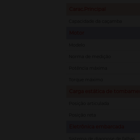
Carac.Principal
Capacidade da caçamba
Motor
Modelo
Norma de medição
Potência máxima
Torque máximo
Carga estática de tombame
Posição articulada
Posição reta
Eletrônica embarcada
Sistema de diagnose de falhas