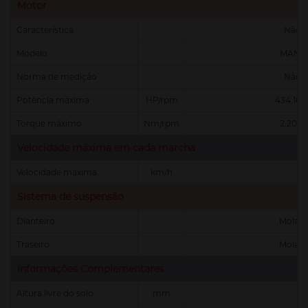
Motor
Característica
Não 
Modelo
MAN /
Norma de medição
Não 
Potência máxima
HP/rpm
434,16 /
Torque máximo
Nm/rpm
2.200 /
Velocidade máxima em cada marcha
Velocidade máxima
km/h
Sistema de suspensão
Dianteiro
Molas 
Traseiro
Molas 
Informações Complementares
Altura livre do solo
mm