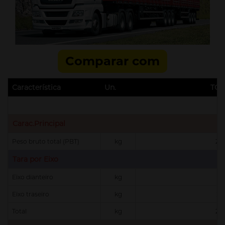
Comparar com
Característica
Un.
TGX
Carac.Principal
Peso bruto total (PBT)
kg
23
Tara por Eixo
Eixo dianteiro
kg
7.
Eixo traseiro
kg
21
Total
kg
28