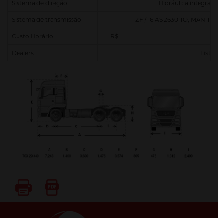
Sistema de direção
Hidráulica integral 
Sistema de transmissão
ZF / 16 AS 2630 TO, MAN Tip
Custo Horário
R$
Dealers
Lista 